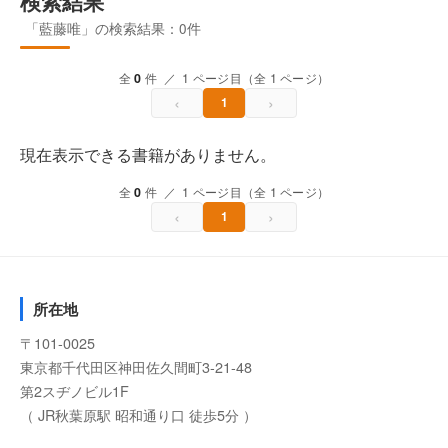
検索結果
「藍藤唯」の検索結果：0件
全
0
件 ／ 1 ページ目（全 1 ページ）
‹
›
1
現在表示できる書籍がありません。
全
0
件 ／ 1 ページ目（全 1 ページ）
‹
›
1
所在地
〒101-0025
東京都千代田区神田佐久間町3-21-48
第2スヂノビル1F
（ JR秋葉原駅 昭和通り口 徒歩5分 ）