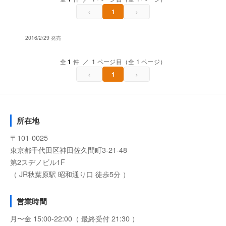
‹
›
1
2016/2/29 発売
全
1
件 ／ 1 ページ目（全 1 ページ）
‹
›
1
所在地
〒101-0025
東京都千代田区神田佐久間町3-21-48
第2スヂノビル1F
（ JR秋葉原駅 昭和通り口 徒歩5分 ）
営業時間
月〜金 15:00-22:00（ 最終受付 21:30 ）