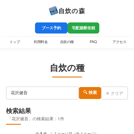
自炊の森
ブース予約
宅配裁断依頼
トップ
利用料金
自炊の種
FAQ
アクセス
自炊の種
✕ クリア
🔍 検索
検索結果
「花沢健吾」の検索結果：1件
全
1
件 ／ 1 ページ目（全 1 ページ）