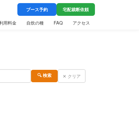
ブース予約
宅配裁断依頼
利用料金
自炊の種
FAQ
アクセス
✕ クリア
🔍 検索