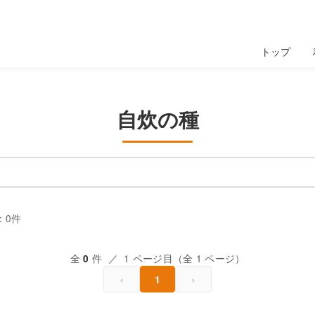
トップ
自炊の種
：0件
全
件 ／ 1 ページ目（全 1 ページ）
0
‹
›
1