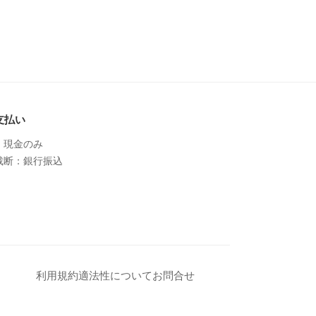
支払い
：現金のみ
裁断：銀行振込
利用規約
適法性について
お問合せ