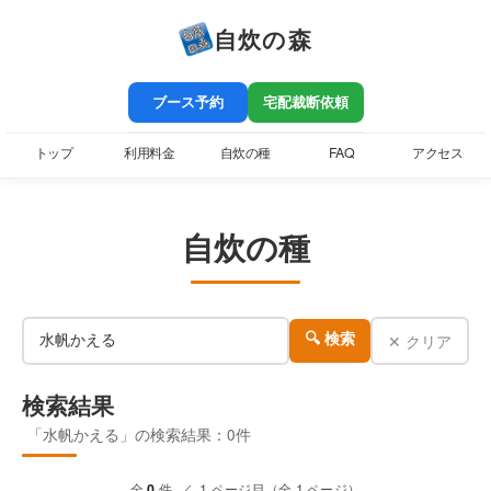
自炊の森
ブース予約
宅配裁断依頼
トップ
利用料金
自炊の種
FAQ
アクセス
自炊の種
✕ クリア
🔍 検索
検索結果
「水帆かえる」の検索結果：0件
全
0
件 ／ 1 ページ目（全 1 ページ）