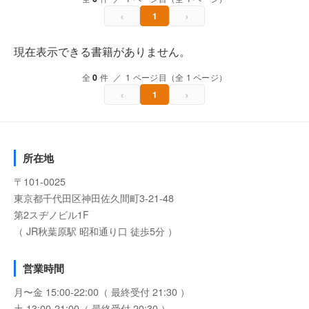
‹
›
1
現在表示できる書籍がありません。
全
0
件 ／ 1 ページ目（全 1 ページ）
‹
›
1
所在地
〒101-0025
東京都千代田区神田佐久間町3-21-48
第2スヂノビル1F
（ JR秋葉原駅 昭和通り口 徒歩5分 ）
営業時間
月〜金 15:00-22:00（ 最終受付 21:30 ）
土 13:00-21:00（ 最終受付 20:30 ）