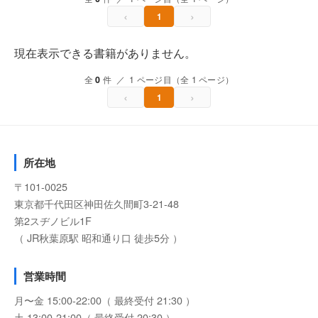
‹
›
1
現在表示できる書籍がありません。
全
0
件 ／ 1 ページ目（全 1 ページ）
‹
›
1
所在地
〒101-0025
東京都千代田区神田佐久間町3-21-48
第2スヂノビル1F
（ JR秋葉原駅 昭和通り口 徒歩5分 ）
営業時間
月〜金 15:00-22:00（ 最終受付 21:30 ）
土 13:00-21:00（ 最終受付 20:30 ）