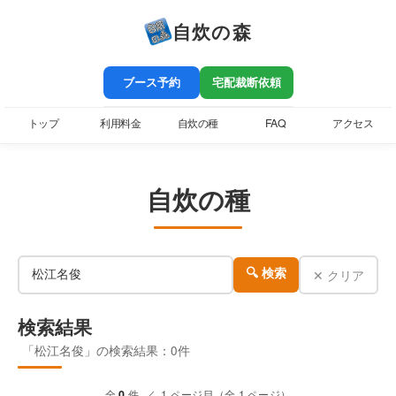
自炊の森
ブース予約
宅配裁断依頼
トップ
利用料金
自炊の種
FAQ
アクセス
自炊の種
✕ クリア
🔍 検索
検索結果
「松江名俊」の検索結果：0件
全
0
件 ／ 1 ページ目（全 1 ページ）