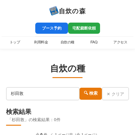
自炊の森
ブース予約
宅配裁断依頼
トップ
利用料金
自炊の種
FAQ
アクセス
自炊の種
✕ クリア
🔍 検索
検索結果
「杉田敦」の検索結果：0件
全
0
件 ／ 1 ページ目（全 1 ページ）