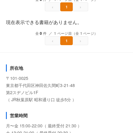
‹
›
1
現在表示できる書籍がありません。
全
0
件 ／ 1 ページ目（全 1 ページ）
‹
›
1
所在地
〒101-0025
東京都千代田区神田佐久間町3-21-48
第2スヂノビル1F
（ JR秋葉原駅 昭和通り口 徒歩5分 ）
営業時間
月〜金 15:00-22:00（ 最終受付 21:30 ）
土 13:00-21:00（ 最終受付 20:30 ）