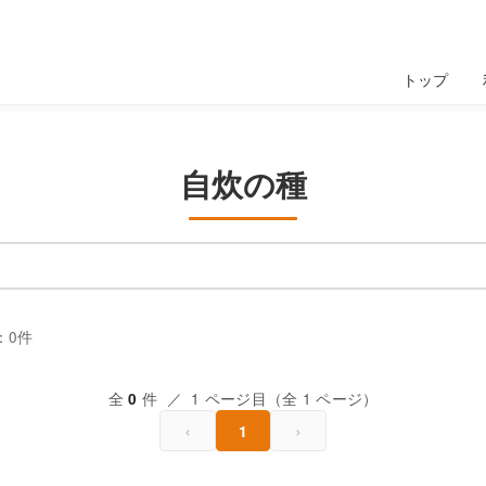
トップ
自炊の種
：0件
全
件 ／ 1 ページ目（全 1 ページ）
0
‹
›
1