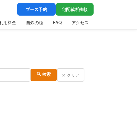
ブース予約
宅配裁断依頼
利用料金
自炊の種
FAQ
アクセス
✕ クリア
🔍 検索