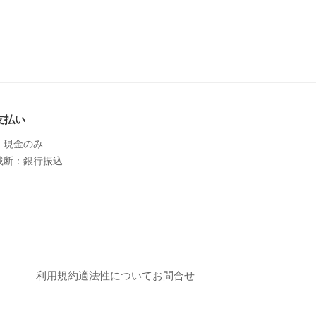
支払い
：現金のみ
裁断：銀行振込
利用規約
適法性について
お問合せ