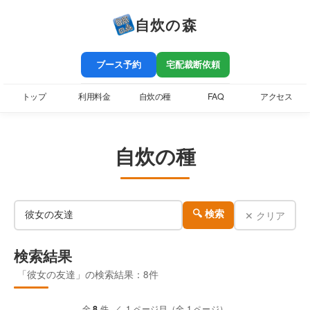
自炊の森
ブース予約
宅配裁断依頼
トップ
利用料金
自炊の種
FAQ
アクセス
自炊の種
✕ クリア
🔍 検索
検索結果
「彼女の友達」の検索結果：8件
全
8
件 ／ 1 ページ目（全 1 ページ）