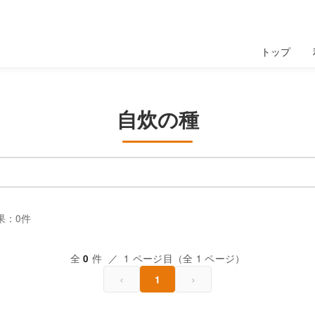
トップ
自炊の種
果：0件
全
件 ／ 1 ページ目（全 1 ページ）
0
‹
›
1