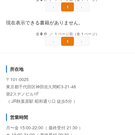
‹
›
1
現在表示できる書籍がありません。
全
0
件 ／ 1 ページ目（全 1 ページ）
‹
›
1
所在地
〒101-0025
東京都千代田区神田佐久間町3-21-48
第2スヂノビル1F
（ JR秋葉原駅 昭和通り口 徒歩5分 ）
営業時間
月〜金 15:00-22:00（ 最終受付 21:30 ）
土 13:00-21:00（ 最終受付 20:30 ）