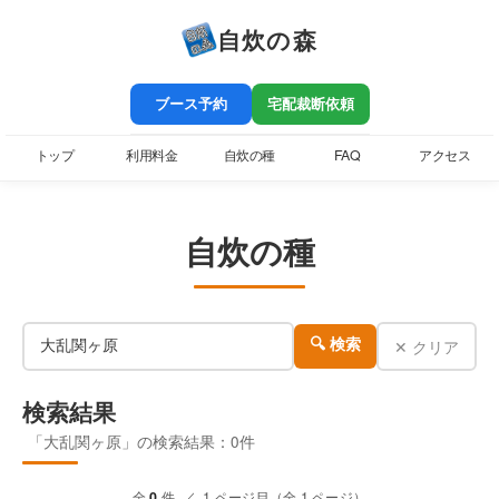
自炊の森
ブース予約
宅配裁断依頼
トップ
利用料金
自炊の種
FAQ
アクセス
自炊の種
✕ クリア
🔍 検索
検索結果
「大乱関ヶ原」の検索結果：0件
全
0
件 ／ 1 ページ目（全 1 ページ）