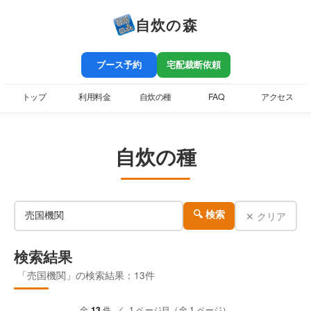
自炊の森
ブース予約
宅配裁断依頼
トップ
利用料金
自炊の種
FAQ
アクセス
自炊の種
✕ クリア
🔍 検索
検索結果
「売国機関」の検索結果：13件
全
13
件 ／ 1 ページ目（全 1 ページ）