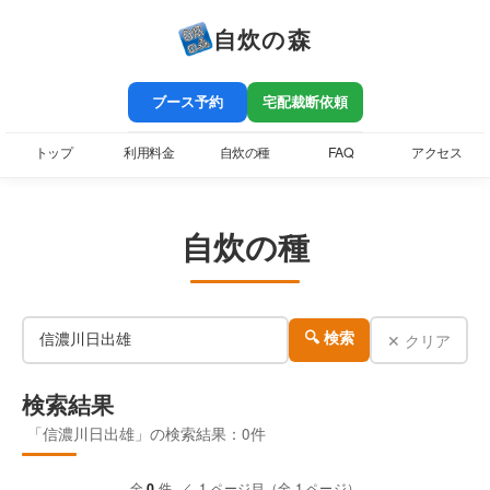
自炊の森
ブース予約
宅配裁断依頼
トップ
利用料金
自炊の種
FAQ
アクセス
自炊の種
✕ クリア
🔍 検索
検索結果
「信濃川日出雄」の検索結果：0件
全
0
件 ／ 1 ページ目（全 1 ページ）