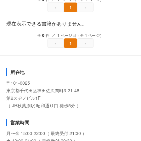
‹
›
1
現在表示できる書籍がありません。
全
0
件 ／ 1 ページ目（全 1 ページ）
‹
›
1
所在地
〒101-0025
東京都千代田区神田佐久間町3-21-48
第2スヂノビル1F
（ JR秋葉原駅 昭和通り口 徒歩5分 ）
営業時間
月〜金 15:00-22:00（ 最終受付 21:30 ）
土 13:00-21:00（ 最終受付 20:30 ）