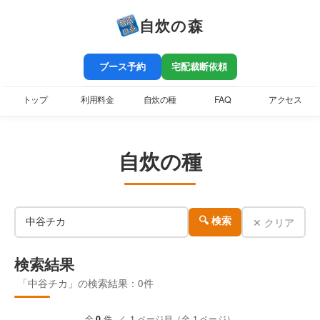
自炊の森
ブース予約
宅配裁断依頼
トップ
利用料金
自炊の種
FAQ
アクセス
自炊の種
✕ クリア
🔍 検索
検索結果
「中谷チカ」の検索結果：0件
全
0
件 ／ 1 ページ目（全 1 ページ）