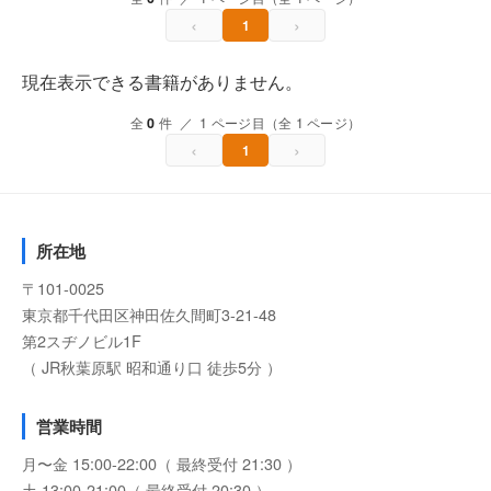
‹
›
1
現在表示できる書籍がありません。
全
0
件 ／ 1 ページ目（全 1 ページ）
‹
›
1
所在地
〒101-0025
東京都千代田区神田佐久間町3-21-48
第2スヂノビル1F
（ JR秋葉原駅 昭和通り口 徒歩5分 ）
営業時間
月〜金 15:00-22:00（ 最終受付 21:30 ）
土 13:00-21:00（ 最終受付 20:30 ）