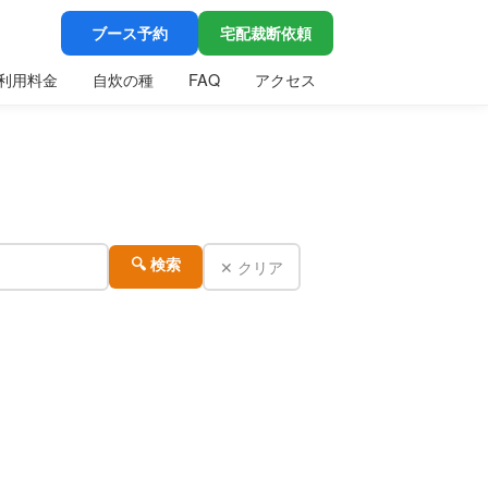
ブース予約
宅配裁断依頼
利用料金
自炊の種
FAQ
アクセス
✕ クリア
🔍 検索