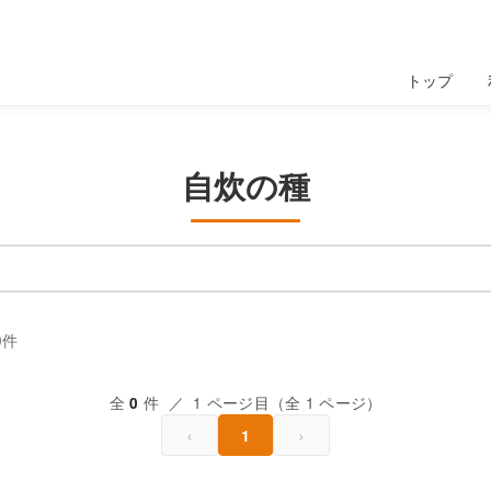
トップ
自炊の種
0件
全
件 ／ 1 ページ目（全 1 ページ）
0
‹
›
1