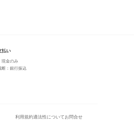
支払い
：現金のみ
裁断：銀行振込
利用規約
適法性について
お問合せ