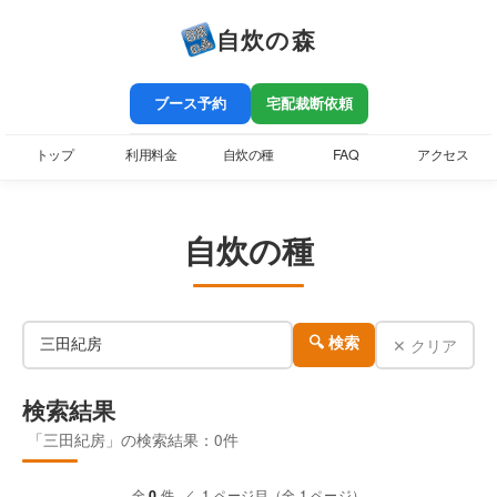
自炊の森
ブース予約
宅配裁断依頼
トップ
利用料金
自炊の種
FAQ
アクセス
自炊の種
✕ クリア
🔍 検索
検索結果
「三田紀房」の検索結果：0件
全
0
件 ／ 1 ページ目（全 1 ページ）