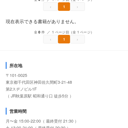
‹
›
1
現在表示できる書籍がありません。
全
0
件 ／ 1 ページ目（全 1 ページ）
‹
›
1
所在地
〒101-0025
東京都千代田区神田佐久間町3-21-48
第2スヂノビル1F
（ JR秋葉原駅 昭和通り口 徒歩5分 ）
営業時間
月〜金 15:00-22:00（ 最終受付 21:30 ）
土 13:00-21:00（ 最終受付 20:30 ）