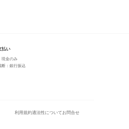
支払い
：現金のみ
裁断：銀行振込
利用規約
適法性について
お問合せ