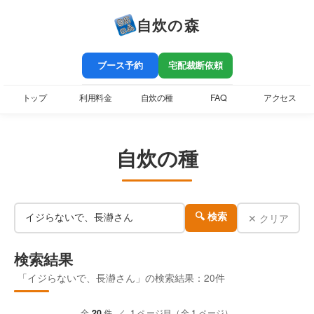
自炊の森
ブース予約
宅配裁断依頼
トップ
利用料金
自炊の種
FAQ
アクセス
自炊の種
✕ クリア
🔍 検索
検索結果
「イジらないで、長瀞さん」の検索結果：20件
全
20
件 ／ 1 ページ目（全 1 ページ）