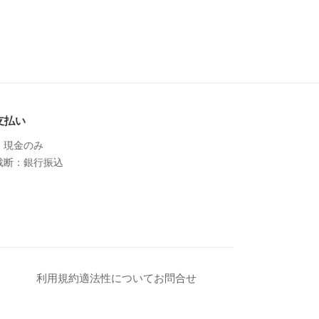
支払い
：現金のみ
裁断：銀行振込
利用規約
適法性について
お問合せ