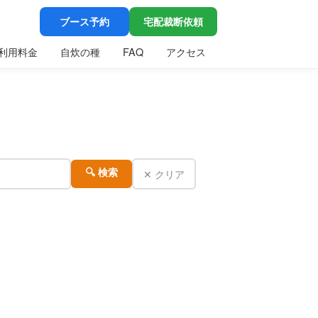
ブース予約
宅配裁断依頼
利用料金
自炊の種
FAQ
アクセス
✕ クリア
🔍 検索