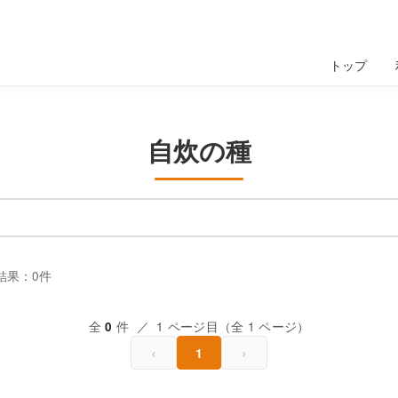
トップ
自炊の種
結果：0件
全
件 ／ 1 ページ目（全 1 ページ）
0
‹
›
1