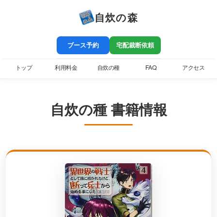
自炊の森
ブース予約
宅配裁断依頼
トップ
利用料金
自炊の種
FAQ
アクセス
自炊の種 書籍情報