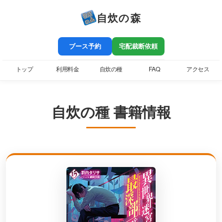
自炊の森
ブース予約
宅配裁断依頼
トップ
利用料金
自炊の種
FAQ
アクセス
自炊の種 書籍情報