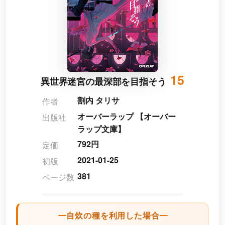
15
異世界迷宮の最深部を目指そう
割内 タリサ
作者
オーバーラップ 【オーバー
出版社
ラップ文庫】
792円
定価
2021-01-25
初版
381
ページ数
自炊の種を利用した場合