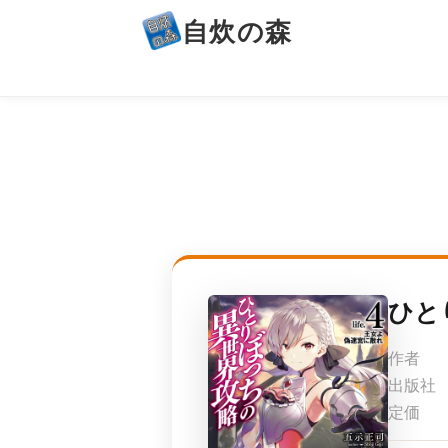
自炊の森
ひと
作者
出版社
定価