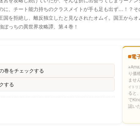
迷宮を攻略し続けていたが、そんな折に出会ってしまうーアンジ
のに、チート能力持ちのクラスメイトが手も足も出ず…！？そ
王国を拒絶し、離反独立したと見なされたオムイ。国王からオ
強ぼっちの異世界攻略譚、第４巻！
電
※Am
別の巻をチェックする
り価
ませ
クする
イトリ
ると、
でKi
認い