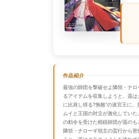
作品紹介
最強の師団を撃破せよ隣領・ナロ
るアイテムを収集しようと、遥は
に比肩し得る?無敵”の迷宮王に
ムイと王国の対立が激化していた
の勅令を受けた精鋭師団が遥のもと
隣領・ナローギ領主の蛮行から密