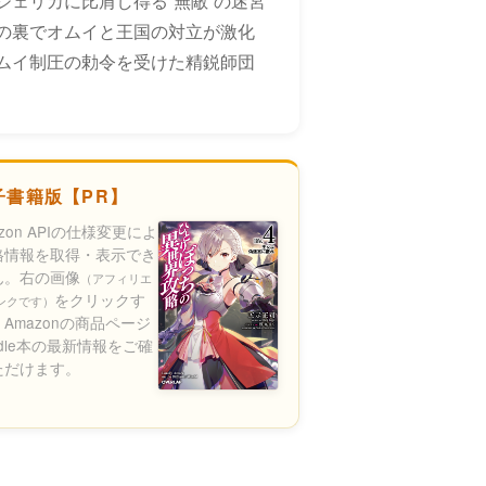
ェリカに比肩し得る“無敵”の迷宮
の裏でオムイと王国の対立が激化
ムイ制圧の勅令を受けた精鋭師団
子書籍版【PR】
azon APIの仕様変更によ
格情報を取得・表示でき
ん。右の画像
（アフィリエ
をクリックす
ンクです）
Amazonの商品ページ
ndle本の最新情報をご確
ただけます。