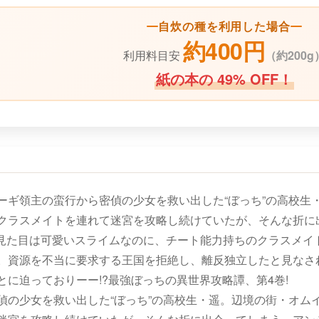
自炊の種を利用した場合
約400円
利用料目安
（
約200g
紙の本の 49% OFF！
ーギ領主の蛮行から密偵の少女を救い出した“ぼっち”の高校生
クラスメイトを連れて迷宮を攻略し続けていたが、そんな折に
。見た目は可愛いスライムなのに、チート能力持ちのクラスメイト
。資源を不当に要求する王国を拒絶し、離反独立したと見なさ
に迫っておりーー!?最強ぼっちの異世界攻略譚、第4巻!
偵の少女を救い出した“ぼっち”の高校生・遥。辺境の街・オム