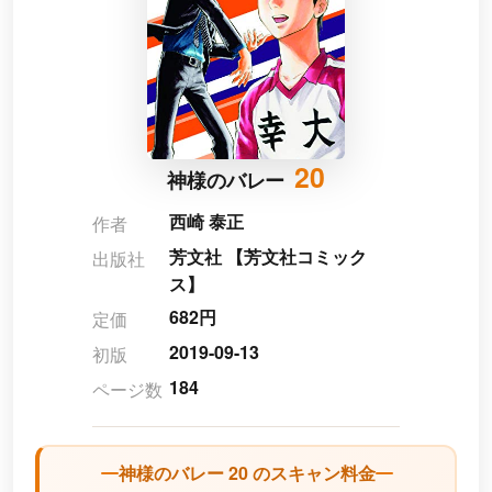
20
神様のバレー
西崎 泰正
作者
芳文社 【芳文社コミック
出版社
ス】
682円
定価
2019-09-13
初版
184
ページ数
神様のバレー 20 のスキャン料金