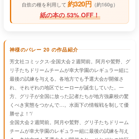
約320円
自炊の種を利用して
（
約160g）
紙の本の 53% OFF！
神様のバレー 20 の作品紹介
芳文社コミックス-全国大会２週間前。阿月や鷲野、グ
リ子たちドリームチームが幸大学園のレギュラー組に
最後の試練を与える。各地方でも予選大会が開催さ
れ、それぞれの地区でヒーローが誕生していた。一
方、グリ子が全国に放った記者たちが地方強豪校の驚
くべき実態をつかんで…。水面下の情報戦を制して優
勝せよ！”/
全国大会２週間前。阿月や鷲野、グリ子たちドリーム
チームが幸大学園のレギュラー組に最後の試練を与え