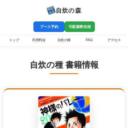
自炊の森
ブース予約
宅配裁断依頼
トップ
利用料金
自炊の種
FAQ
アクセス
自炊の種 書籍情報