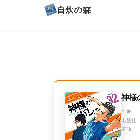
自炊の森
神様
作者
出版社
定価