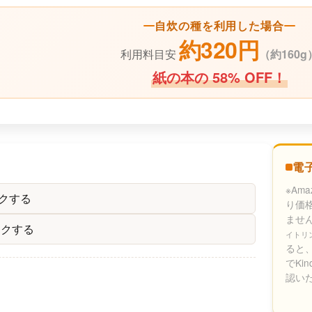
自炊の種を利用した場合
約320円
利用料目安
（
約160g
紙の本の 58% OFF！
電
※Am
クする
り価
ませ
ックする
イトリ
ると、
でKi
認い