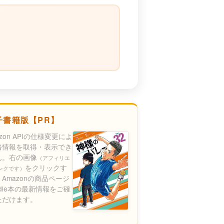
）
子書籍版【PR】
azon APIの仕様変更によ
格情報を取得・表示でき
ん。右の画像
（アフィリエ
をクリックす
ンクです）
Amazonの商品ページ
ndle本の最新情報をご確
ただけます。