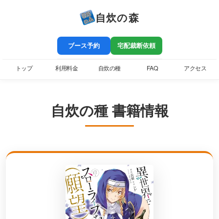
自炊の森
ブース予約
宅配裁断依頼
トップ
利用料金
自炊の種
FAQ
アクセス
自炊の種 書籍情報