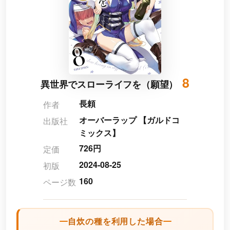
8
異世界でスローライフを（願望）
長頼
作者
オーバーラップ 【ガルドコ
出版社
ミックス】
726円
定価
2024-08-25
初版
160
ページ数
自炊の種を利用した場合