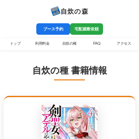
自炊の森
ブース予約
宅配裁断依頼
トップ
利用料金
自炊の種
FAQ
アクセス
自炊の種 書籍情報