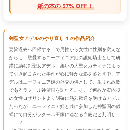
紙の本の 57% OFF！
剣聖女アデルのやり直し 4 の作品紹介
要旨過去へ回帰する上で男性から女性に性別を変えな
がらも、敬愛するユーフィニア姫の護衛騎士として研
鑽に励む剣聖女アデル。集いの大聖女カティナによっ
て引き起こされた事件が心に静かな影を落とす中、ア
デルはユーフィニア姫の外交の供として、生まれ故郷
であるラクール神聖国を訪れる。そこで何故か案内役
の女性ロザリンドより明確に熱烈歓迎を受けるアデル
だったが、ユーフィニア姫と共に参加した神聖国の儀
式にて自分がラクール王家に連なる血筋だと判明し
―！？