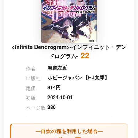
<Infinite Dendrogram>-インフィニット・デン
22
ドログラム-
海道左近
作者
ホビージャパン 【HJ文庫】
出版社
814円
定価
2024-10-01
初版
380
ページ数
自炊の種を利用した場合