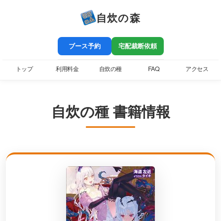
自炊の森
ブース予約
宅配裁断依頼
トップ
利用料金
自炊の種
FAQ
アクセス
自炊の種 書籍情報