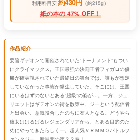
約430円
利用料目安
（
約215g）
紙の本の 47% OFF！
作品紹介
要旨ギデオンで開催されていた“トーナメント”もつい
にクライマックス。王国最強の決闘王者フィガロの優
勝が確実視されていた最終日の舞台では、誰もが想定
していなかった事態が発生していた。そこには、王国
にいるはずのないとある“超級”の姿が…。一方、ジュ
リエットはギテオンの街を散策中、ジーという配信者
と出会い、意気投合したのちに友人となる。どうやら
彼女ははるばるレジェンダリアから、とある目的のた
めにやってきたらしく―。超人気ＶＲＭＭＯバトルフ
ァンタジー、新展開の第２２巻！