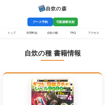
自炊の森
ブース予約
宅配裁断依頼
トップ
利用料金
自炊の種
FAQ
アクセス
自炊の種 書籍情報