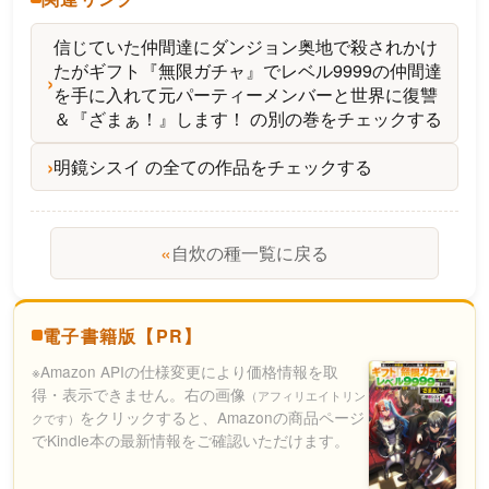
信じていた仲間達にダンジョン奥地で殺されかけ
たがギフト『無限ガチャ』でレベル9999の仲間達
を手に入れて元パーティーメンバーと世界に復讐
＆『ざまぁ！』します！ の別の巻をチェックする
明鏡シスイ の全ての作品をチェックする
«
自炊の種一覧に戻る
電子書籍版【PR】
※Amazon APIの仕様変更により価格情報を取
得・表示できません。右の画像
（アフィリエイトリン
をクリックすると、Amazonの商品ページ
クです）
でKindle本の最新情報をご確認いただけます。