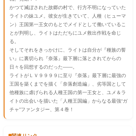
かつて滅ぼされた故郷の村で、行方不明になっていた
ライトの妹ユメ。彼女が生きていて、人種（ヒューマ
ン）王国第一王女のもとでメイドとして働いているこ
とが判明し、ライトはただちにユメ救出作戦を命じ
る。
そしてそれをきっかけに、ライトは自分が『種族の誓
い』に裏切られ『奈落』最下層に落とされてからの
日々を回想するのだった――。
ライトがＬＶ９９９９に至り『奈落』最下層に最強の
王国を築くまでを描く「奈落創造編」、劣等国として
他種族に虐げられる人種王国の第一王女と、ユメ＆ラ
イトの出会いを描いた「人種王国編」からなる最強“ガ
チャ”ファンタジー、第４巻！
関連リンク