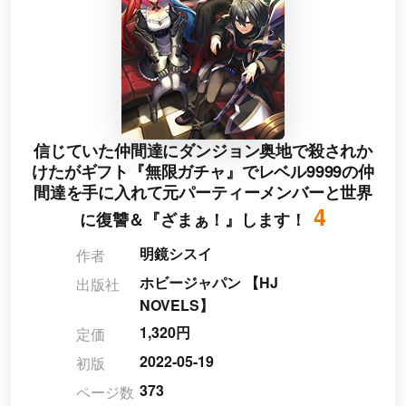
信じていた仲間達にダンジョン奥地で殺されか
けたがギフト『無限ガチャ』でレベル9999の仲
間達を手に入れて元パーティーメンバーと世界
4
に復讐＆『ざまぁ！』します！
明鏡シスイ
作者
ホビージャパン 【HJ
出版社
NOVELS】
1,320円
定価
2022-05-19
初版
373
ページ数