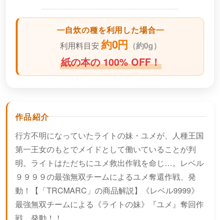
自炊の種を利用した場合
約0円
利用料目安
（
約0g）
紙の本の 100% OFF！
作品紹介
行方不明になっていたライトの妹・ユメが、人種王国
第一王女のもとでメイドとして働いていることが判
明。ライトはただちにユメ救出作戦を命じ…。レベル
９９９９の最強無双チームによるユメ奪還作戦、発
動！【「TRCMARC」の商品解説】《レベル9999》
最強無双チームによる《ライトの妹》『ユメ』奪回作
戦、発動！！