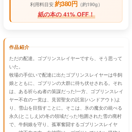
約380円
利用料目安
（
約190g）
紙の本の 41% OFF！
作品紹介
ただの配達。ゴブリンスレイヤーですら、そう思って
いた。
牧場の手伝いで配達に出たゴブリンスレイヤーは牛飼
娘とともに、ゴブリンの大群に待ち伏せされる。それ
は、ある祈らぬ者の策謀だった!一方、ゴブリンスレイ
ヤー不在の一党は、見習聖女の託宣(ハンドアウト)よ
り、雪山を目指すことに。そこは、氷の魔女の統べる
永久(とこしえ)の冬の領域だった!包囲された雪の廃村
で、牛飼娘を守り、孤軍奮闘するゴブリンスレイヤ