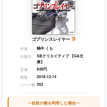
9
ゴブリンスレイヤー
蝸牛 くも
作者
SBクリエイティブ 【GA文
出版社
庫】
648円
定価
2018-12-14
初版
352
ページ数
自炊の種を利用した場合