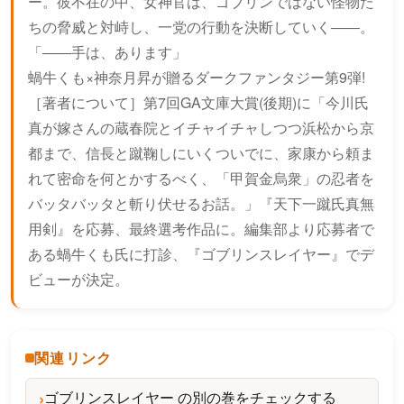
ー。彼不在の中、女神官は、ゴブリンではない怪物た
ちの脅威と対峙し、一党の行動を決断していく――。
「――手は、あります」
蝸牛くも×神奈月昇が贈るダークファンタジー第9弾!
［著者について］第7回GA文庫大賞(後期)に「今川氏
真が嫁さんの蔵春院とイチャイチャしつつ浜松から京
都まで、信長と蹴鞠しにいくついでに、家康から頼ま
れて密命を何とかするべく、「甲賀金烏衆」の忍者を
バッタバッタと斬り伏せるお話。」『天下一蹴氏真無
用剣』を応募、最終選考作品に。編集部より応募者で
ある蝸牛くも氏に打診、『ゴブリンスレイヤー』でデ
ビューが決定。
関連リンク
ゴブリンスレイヤー の別の巻をチェックする