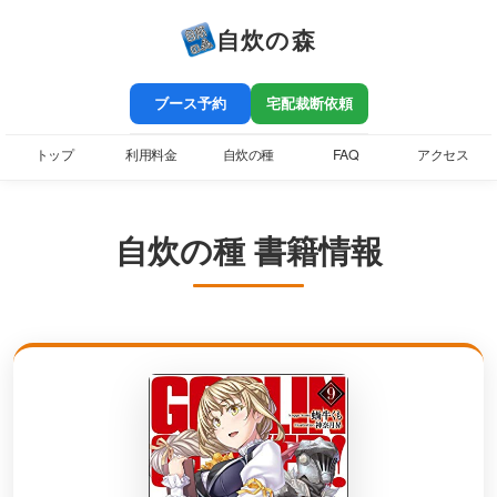
自炊の森
ブース予約
宅配裁断依頼
トップ
利用料金
自炊の種
FAQ
アクセス
自炊の種 書籍情報