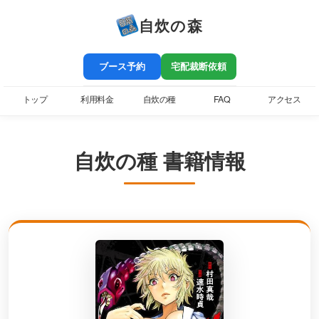
自炊の森
ブース予約
宅配裁断依頼
トップ
利用料金
自炊の種
FAQ
アクセス
自炊の種 書籍情報