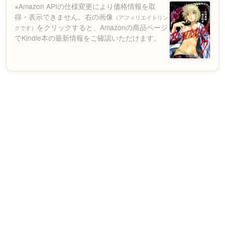
※Amazon APIの仕様変更により価格情報を取
得・表示できません。右の画像
（アフィリエイトリン
をクリックすると、Amazonの商品ページ
クです）
でKindle本の最新情報をご確認いただけます。