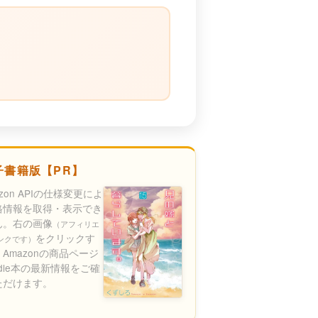
子書籍版【PR】
azon APIの仕様変更によ
格情報を取得・表示でき
ん。右の画像
（アフィリエ
をクリックす
ンクです）
Amazonの商品ページ
ndle本の最新情報をご確
ただけます。