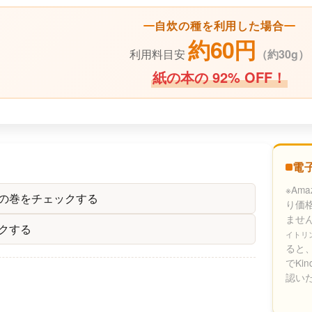
自炊の種を利用した場合
約60円
利用料目安
（
約30g）
紙の本の 92% OFF！
電
※Am
別の巻をチェックする
り価
ませ
クする
イトリ
ると、
でKi
認い