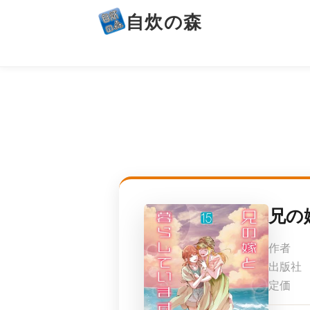
自炊の森
兄の
作者
出版社
定価