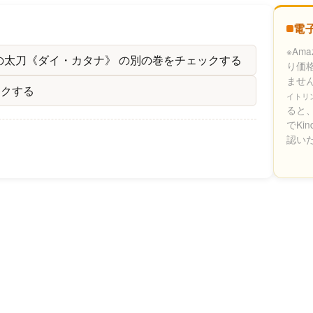
電
※Am
の太刀《ダイ・カタナ》 の別の巻をチェックする
り価
ませ
ックする
イトリ
ると、
でKi
認い