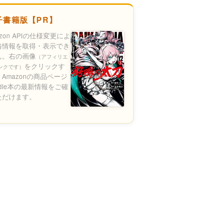
子書籍版【PR】
azon APIの仕様変更によ
格情報を取得・表示でき
ん。右の画像
（アフィリエ
をクリックす
ンクです）
Amazonの商品ページ
ndle本の最新情報をご確
ただけます。