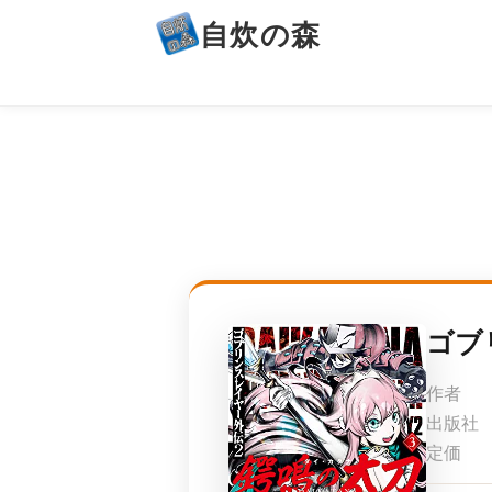
自炊の森
ゴブ
作者
出版社
定価