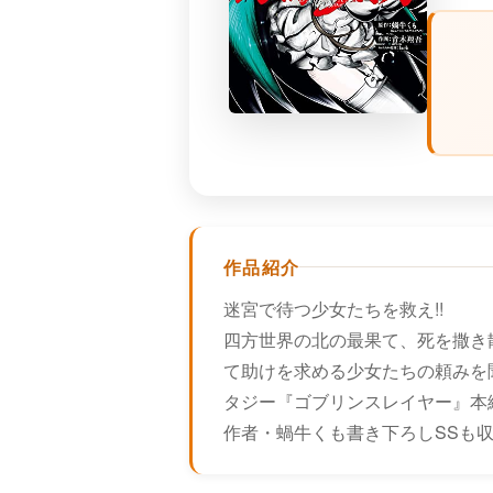
作品紹介
迷宮で待つ少女たちを救え!!
四方世界の北の最果て、死を撒き
て助けを求める少女たちの頼みを
タジー『ゴブリンスレイヤー』本
作者・蝸牛くも書き下ろしSSも収録