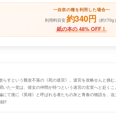
自炊の種を利用した場合
約340円
利用料目安
（
約170g
紙の本の 48% OFF！
散らすという難攻不落の《死の迷宮》。迷宮を攻略せんと挑む
聞いた一党は、彼女の仲間が待つという迷宮の玄室へと赴くこ
編にて後に《英雄》と呼ばれる者たちの灰と青春の物語を、迫力
!!