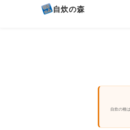
自炊の森
自炊の種