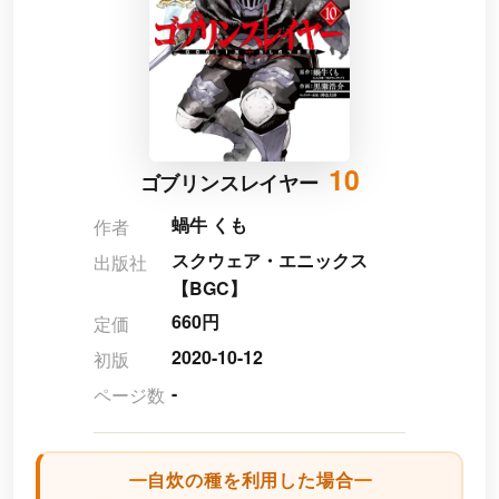
10
ゴブリンスレイヤー
蝸牛 くも
作者
スクウェア・エニックス
出版社
【BGC】
660円
定価
2020-10-12
初版
-
ページ数
自炊の種を利用した場合