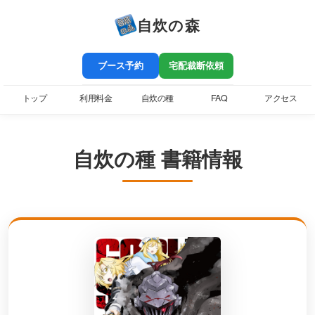
自炊の森
ブース予約
宅配裁断依頼
トップ
利用料金
自炊の種
FAQ
アクセス
自炊の種 書籍情報