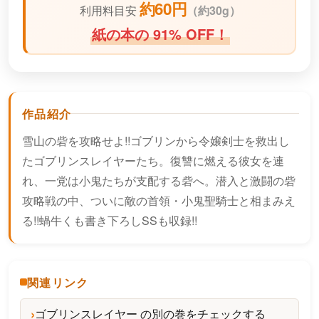
約60円
利用料目安
（
約30g）
紙の本の 91% OFF！
作品紹介
雪山の砦を攻略せよ!!ゴブリンから令嬢剣士を救出し
たゴブリンスレイヤーたち。復讐に燃える彼女を連
れ、一党は小鬼たちが支配する砦へ。潜入と激闘の砦
攻略戦の中、ついに敵の首領・小鬼聖騎士と相まみえ
る!!蝸牛くも書き下ろしSSも収録!!
関連リンク
ゴブリンスレイヤー の別の巻をチェックする