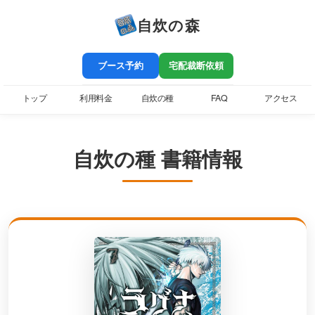
自炊の森
ブース予約
宅配裁断依頼
トップ
利用料金
自炊の種
FAQ
アクセス
自炊の種 書籍情報