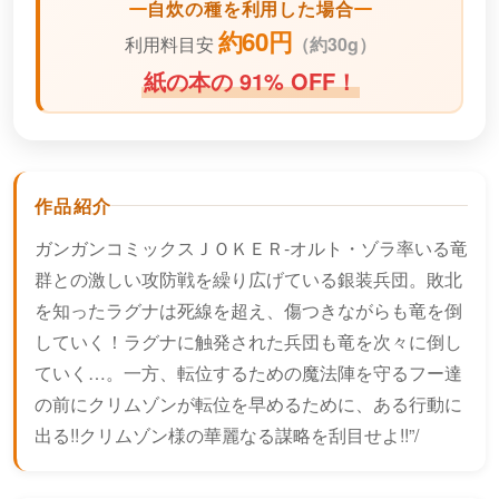
自炊の種を利用した場合
約60円
利用料目安
（
約30g）
紙の本の 91% OFF！
作品紹介
ガンガンコミックスＪＯＫＥＲ-オルト・ゾラ率いる竜
群との激しい攻防戦を繰り広げている銀装兵団。敗北
を知ったラグナは死線を超え、傷つきながらも竜を倒
していく！ラグナに触発された兵団も竜を次々に倒し
ていく…。一方、転位するための魔法陣を守るフー達
の前にクリムゾンが転位を早めるために、ある行動に
出る!!クリムゾン様の華麗なる謀略を刮目せよ!!”/