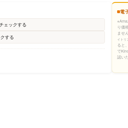
電
※Am
をチェックする
り価
ませ
ックする
イトリ
ると、
でKi
認い