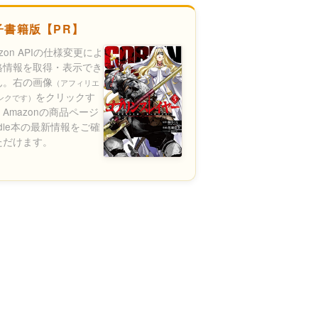
子書籍版【PR】
azon APIの仕様変更によ
格情報を取得・表示でき
ん。右の画像
（アフィリエ
をクリックす
ンクです）
Amazonの商品ページ
ndle本の最新情報をご確
ただけます。