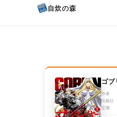
自炊の森
ゴブ
作者
出版社
定価