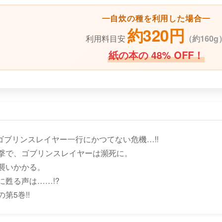
自炊の種を利用した場合
約320円
利用料目安
（
約160g
紙の本の 48% OFF！
ゴブリンスレイヤー一行にかつてない危機…!!
撃で、ゴブリンスレイヤーは瀕死に。
襲いかかる。
甦る声は……!?
第5巻!!