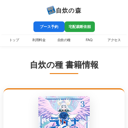
自炊の森
ブース予約
宅配裁断依頼
トップ
利用料金
自炊の種
FAQ
アクセス
自炊の種 書籍情報