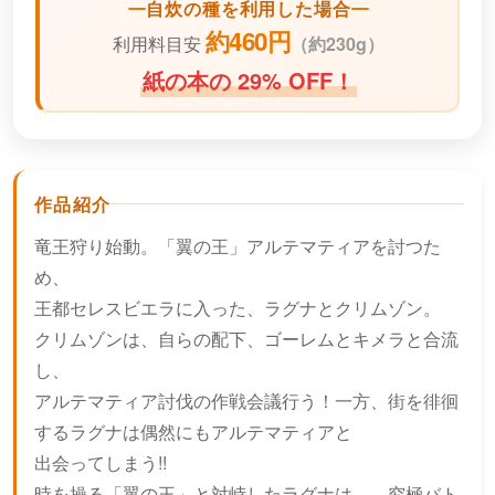
自炊の種を利用した場合
約460円
利用料目安
（
約230g）
紙の本の 29% OFF！
作品紹介
竜王狩り始動。「翼の王」アルテマティアを討つた
め、
王都セレスビエラに入った、ラグナとクリムゾン。
クリムゾンは、自らの配下、ゴーレムとキメラと合流
し、
アルテマティア討伐の作戦会議行う！一方、街を徘徊
するラグナは偶然にもアルテマティアと
出会ってしまう!!
時を操る「翼の王」と対峙したラグナは…。究極バト