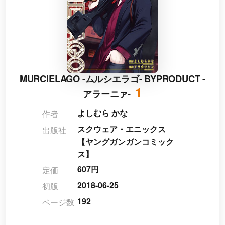
MURCIELAGO -ムルシエラゴ- BYPRODUCT -
1
アラーニァ-
よしむら かな
作者
スクウェア・エニックス
出版社
【ヤングガンガンコミック
ス】
607円
定価
2018-06-25
初版
192
ページ数