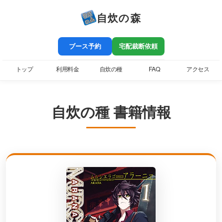
自炊の森
ブース予約
宅配裁断依頼
トップ
利用料金
自炊の種
FAQ
アクセス
自炊の種 書籍情報