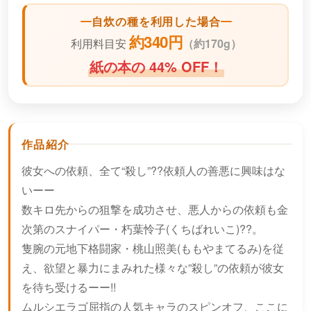
自炊の種を利用した場合
約340円
利用料目安
（
約170g）
紙の本の 44% OFF！
作品紹介
彼女への依頼、全て“殺し”??依頼人の善悪に興味はな
いーー
数キロ先からの狙撃を成功させ、悪人からの依頼も金
次第のスナイパー・朽葉怜子(くちばれいこ)??。
隻腕の元地下格闘家・桃山照美(ももやまてるみ)を従
え、欲望と暴力にまみれた様々な”殺し”の依頼が彼女
を待ち受けるーー!!
ムルシエラゴ屈指の人気キャラのスピンオフ、ここに