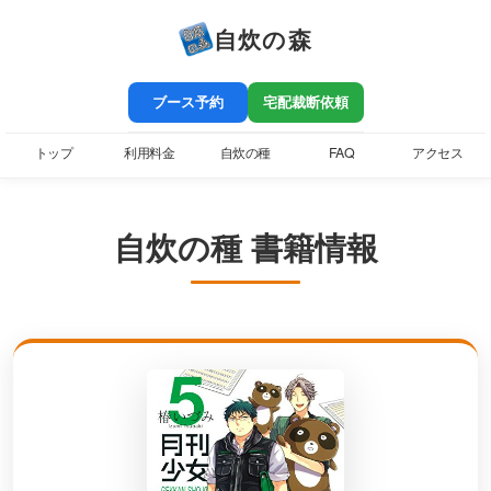
自炊の森
ブース予約
宅配裁断依頼
トップ
利用料金
自炊の種
FAQ
アクセス
自炊の種 書籍情報