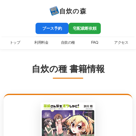
自炊の森
ブース予約
宅配裁断依頼
トップ
利用料金
自炊の種
FAQ
アクセス
自炊の種 書籍情報