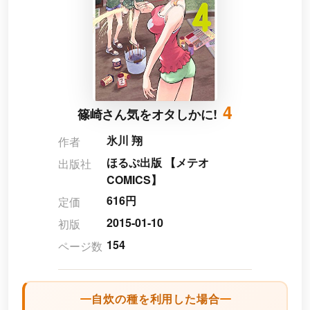
4
篠崎さん気をオタしかに!
氷川 翔
作者
ほるぷ出版 【メテオ
出版社
COMICS】
616円
定価
2015-01-10
初版
154
ページ数
自炊の種を利用した場合