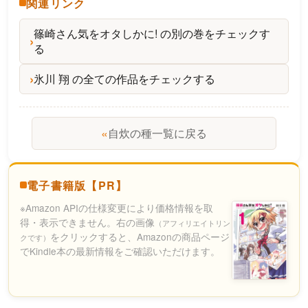
関連リンク
篠崎さん気をオタしかに! の別の巻をチェックす
る
氷川 翔 の全ての作品をチェックする
«
自炊の種一覧に戻る
電子書籍版【PR】
※Amazon APIの仕様変更により価格情報を取
得・表示できません。右の画像
（アフィリエイトリン
をクリックすると、Amazonの商品ページ
クです）
でKindle本の最新情報をご確認いただけます。