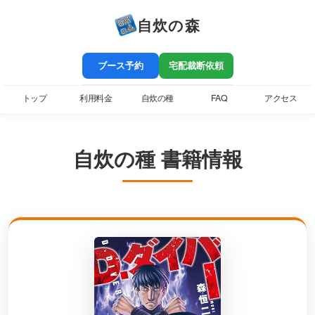
自炊の森
ブース予約
宅配裁断依頼
トップ
利用料金
自炊の種
FAQ
アクセス
自炊の種 書籍情報