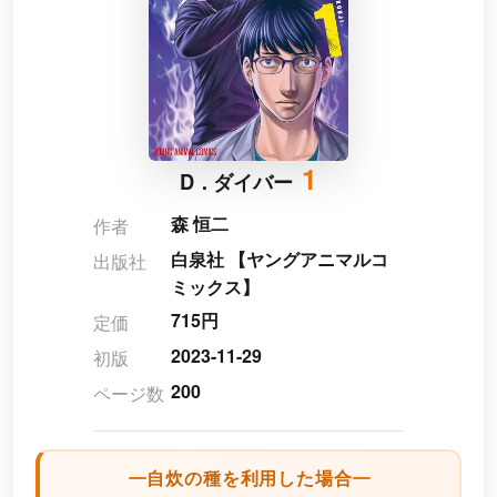
1
D．ダイバー
森 恒二
作者
白泉社 【ヤングアニマルコ
出版社
ミックス】
715円
定価
2023-11-29
初版
200
ページ数
自炊の種を利用した場合