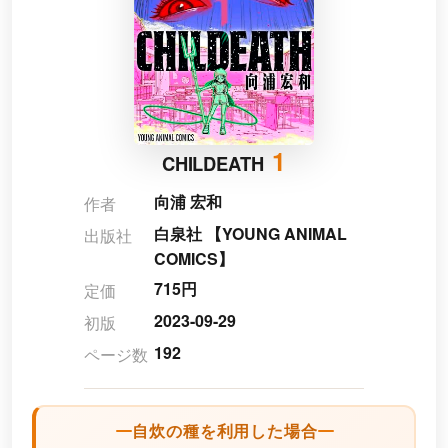
1
CHILDEATH
向浦 宏和
作者
白泉社 【YOUNG ANIMAL
出版社
COMICS】
715円
定価
2023-09-29
初版
192
ページ数
自炊の種を利用した場合