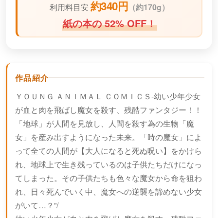
約340円
利用料目安
（
約170g）
紙の本の 52% OFF！
作品紹介
ＹＯＵＮＧ ＡＮＩＭＡＬ ＣＯＭＩＣＳ-幼い少年少女
が血と肉を飛ばし魔女を殺す、残酷ファンタジー！！
「地球」が人間を見放し、人間を殺す為の生物「魔
女」を産み出すようになった未来。「時の魔女」によ
って全ての人間が【大人になると死ぬ呪い】をかけら
れ、地球上で生き残っているのは子供たちだけになっ
てしまった。その子供たちも色々な魔女から命を狙わ
れ、日々死んでいく中、魔女への逆襲を諦めない少女
がいて…？”/