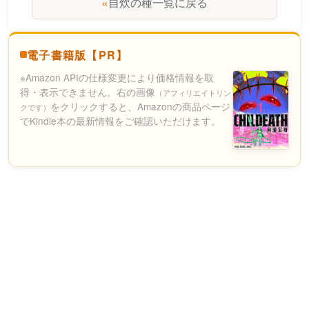
«
自炊の種一覧に戻る
電子書籍版【PR】
※Amazon APIの仕様変更により価格情報を取
得・表示できません。右の画像
（アフィリエイトリン
をクリックすると、Amazonの商品ページ
クです）
でKindle本の最新情報をご確認いただけます。