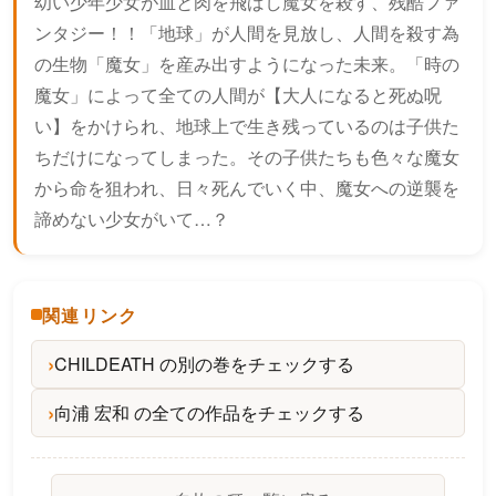
幼い少年少女が血と肉を飛ばし魔女を殺す、残酷ファ
ンタジー！！「地球」が人間を見放し、人間を殺す為
の生物「魔女」を産み出すようになった未来。「時の
魔女」によって全ての人間が【大人になると死ぬ呪
い】をかけられ、地球上で生き残っているのは子供た
ちだけになってしまった。その子供たちも色々な魔女
から命を狙われ、日々死んでいく中、魔女への逆襲を
諦めない少女がいて…？
関連リンク
CHILDEATH の別の巻をチェックする
向浦 宏和 の全ての作品をチェックする