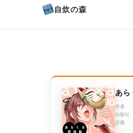
自炊の森
あら
作者
出版社
定価