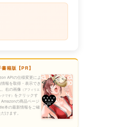
）
子書籍版【PR】
azon APIの仕様変更によ
格情報を取得・表示でき
ん。右の画像
（アフィリエ
をクリックす
ンクです）
Amazonの商品ページ
ndle本の最新情報をご確
ただけます。