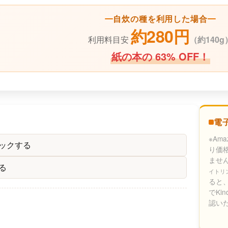
自炊の種を利用した場合
約280円
利用料目安
（
約140g
紙の本の 63% OFF！
電
※Am
ックする
り価
ませ
る
イトリ
ると、
でKi
認い