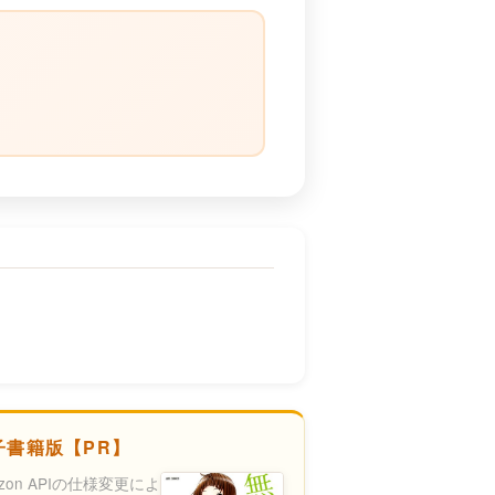
）
子書籍版【PR】
azon APIの仕様変更によ