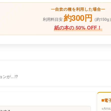
自炊の種を利用した場合
約300円
利用料目安
（
約150g
紙の本の 50% OFF！
ョンが…!?
電
※Am