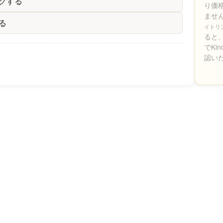
クする
り価
ませ
る
イトリ
ると、
でKi
認い