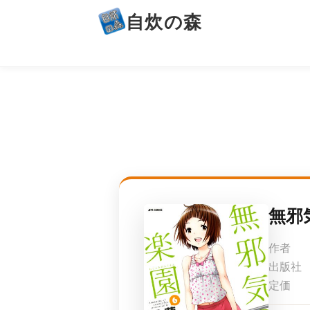
自炊の森
無邪
作者
出版社
定価