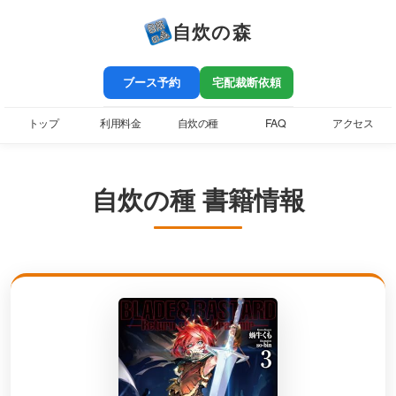
自炊の森
ブース予約
宅配裁断依頼
トップ
利用料金
自炊の種
FAQ
アクセス
自炊の種 書籍情報