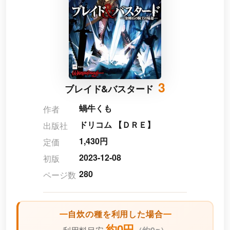
3
ブレイド&バスタード
蝸牛くも
作者
ドリコム 【ＤＲＥ】
出版社
1,430円
定価
2023-12-08
初版
280
ページ数
自炊の種を利用した場合
約0円