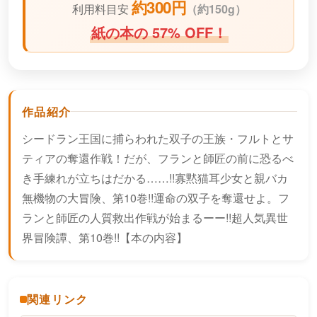
約300円
利用料目安
（
約150g）
紙の本の 57% OFF！
作品紹介
シードラン王国に捕らわれた双子の王族・フルトとサ
ティアの奪還作戦！だが、フランと師匠の前に恐るべ
き手練れが立ちはだかる……!!寡黙猫耳少女と親バカ
無機物の大冒険、第10巻!!運命の双子を奪還せよ。フ
ランと師匠の人質救出作戦が始まるーー!!超人気異世
界冒険譚、第10巻!!【本の内容】
関連リンク