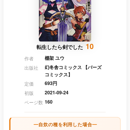
10
転生したら剣でした
棚架 ユウ
作者
幻冬舎コミックス 【バーズ
出版社
コミックス】
693円
定価
2021-09-24
初版
160
ページ数
自炊の種を利用した場合