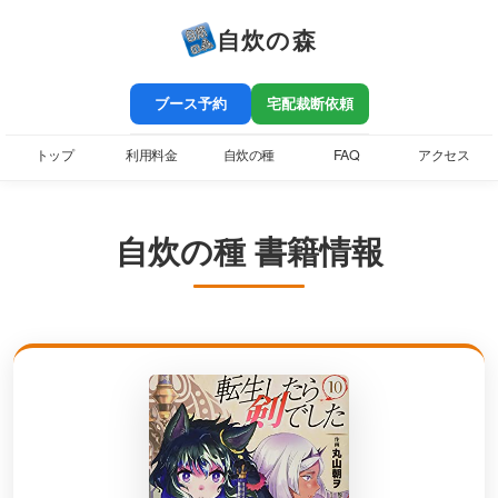
自炊の森
ブース予約
宅配裁断依頼
トップ
利用料金
自炊の種
FAQ
アクセス
自炊の種 書籍情報