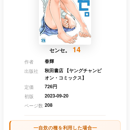
14
センセ。
春輝
作者
秋田書店 【ヤングチャンピ
出版社
オン・コミックス】
726円
定価
2023-09-20
初版
208
ページ数
自炊の種を利用した場合