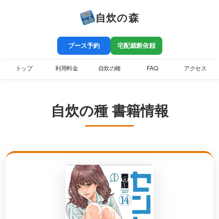
自炊の森
ブース予約
宅配裁断依頼
トップ
利用料金
自炊の種
FAQ
アクセス
自炊の種 書籍情報