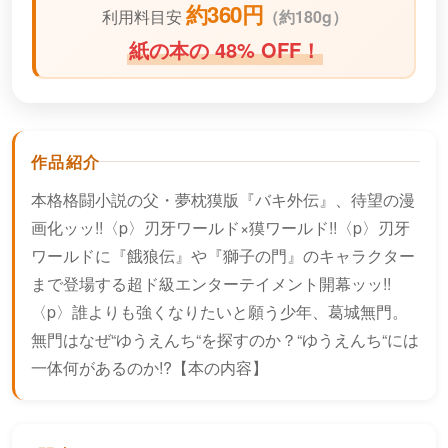
約360円
利用料目安
（
約180g）
紙の本の 48% OFF！
作品紹介
本格格闘小説の父・夢枕獏版『バキ外伝』、待望の漫
画化ッッ!!〈p〉刃牙ワールド×獏ワールド!!〈p〉刃牙
ワールドに『餓狼伝』や『獅子の門』のキャラクター
まで登場する超ド級エンターテイメント開幕ッッ!!
〈p〉誰よりも強くなりたいと願う少年、葛城無門。
無門はなぜ“ゆうえんち“を探すのか？“ゆうえんち“には
一体何があるのか!?【本の内容】