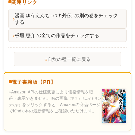
関連リンク
漫画 ゆうえんち -バキ外伝- の別の巻をチェック
する
板垣 恵介 の全ての作品をチェックする
«
自炊の種一覧に戻る
電子書籍版【PR】
※Amazon APIの仕様変更により価格情報を取
得・表示できません。右の画像
（アフィリエイトリン
をクリックすると、Amazonの商品ページ
クです）
でKindle本の最新情報をご確認いただけます。