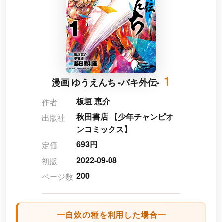
1
漫画 ゆうえんち -バキ外伝-
板垣 恵介
作者
秋田書店 【少年チャンピオ
出版社
ンコミックス】
693円
定価
2022-09-08
初版
200
ページ数
自炊の種を利用した場合