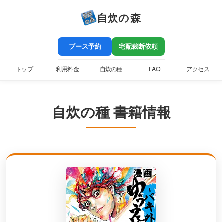
自炊の森
ブース予約
宅配裁断依頼
トップ
利用料金
自炊の種
FAQ
アクセス
自炊の種 書籍情報