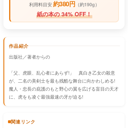
約380円
利用料目安
（
約190g）
紙の本の 34% OFF！
作品紹介
出版社／著者からの
「父、虎眼、乱心者にあらず!」 真白き乙女の殺意
が、二名の美剣士を最も残酷な舞台に向かわしめる!
魔人・忠長の庇護のもと野心の翼を広げる盲目の天才
に、虎をも凌ぐ最強最速の牙が迫る!
関連リンク