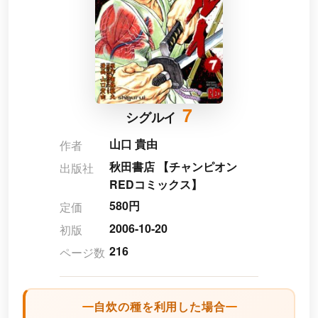
7
シグルイ
山口 貴由
作者
秋田書店 【チャンピオン
出版社
REDコミックス】
580円
定価
2006-10-20
初版
216
ページ数
自炊の種を利用した場合