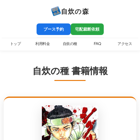
自炊の森
ブース予約
宅配裁断依頼
トップ
利用料金
自炊の種
FAQ
アクセス
自炊の種 書籍情報