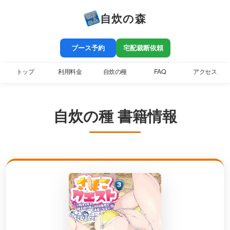
自炊の森
ブース予約
宅配裁断依頼
トップ
利用料金
自炊の種
FAQ
アクセス
自炊の種 書籍情報